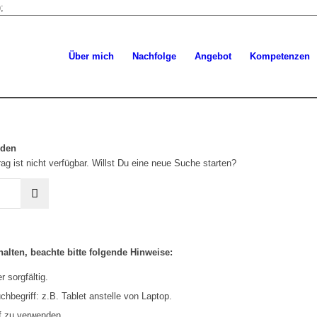
;
Über mich
Nachfolge
Angebot
Kompetenzen
rden
ag ist nicht verfügbar. Willst Du eine neue Suche starten?
alten, beachte bitte folgende Hinweise:
 sorgfältig.
hbegriff: z.B. Tablet anstelle von Laptop.
f zu verwenden.