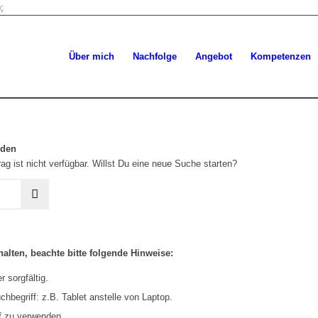
;
Über mich
Nachfolge
Angebot
Kompetenzen
rden
ag ist nicht verfügbar. Willst Du eine neue Suche starten?
alten, beachte bitte folgende Hinweise:
 sorgfältig.
hbegriff: z.B. Tablet anstelle von Laptop.
f zu verwenden.