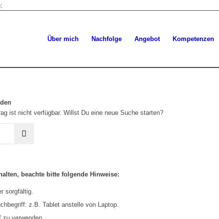
;
Über mich
Nachfolge
Angebot
Kompetenzen
rden
ag ist nicht verfügbar. Willst Du eine neue Suche starten?
alten, beachte bitte folgende Hinweise:
 sorgfältig.
hbegriff: z.B. Tablet anstelle von Laptop.
f zu verwenden.