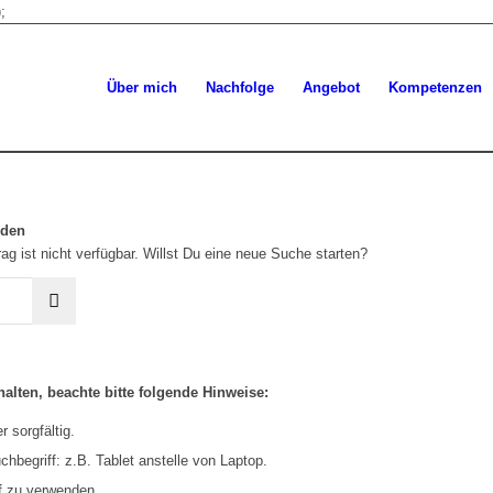
;
Über mich
Nachfolge
Angebot
Kompetenzen
rden
ag ist nicht verfügbar. Willst Du eine neue Suche starten?
alten, beachte bitte folgende Hinweise:
 sorgfältig.
hbegriff: z.B. Tablet anstelle von Laptop.
f zu verwenden.