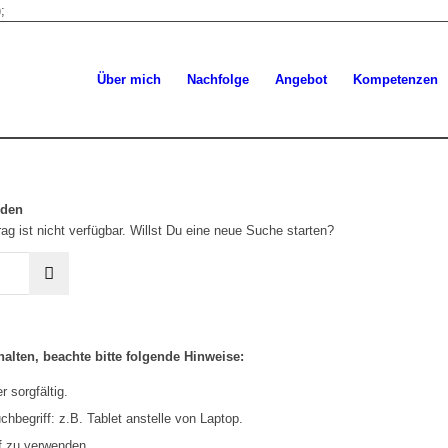
;
Über mich
Nachfolge
Angebot
Kompetenzen
rden
ag ist nicht verfügbar. Willst Du eine neue Suche starten?
alten, beachte bitte folgende Hinweise:
 sorgfältig.
hbegriff: z.B. Tablet anstelle von Laptop.
f zu verwenden.