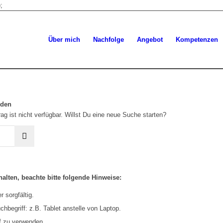
;
Über mich
Nachfolge
Angebot
Kompetenzen
rden
ag ist nicht verfügbar. Willst Du eine neue Suche starten?
alten, beachte bitte folgende Hinweise:
 sorgfältig.
hbegriff: z.B. Tablet anstelle von Laptop.
f zu verwenden.