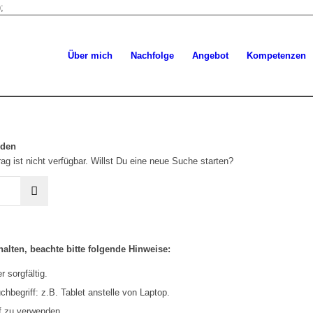
;
Über mich
Nachfolge
Angebot
Kompetenzen
rden
ag ist nicht verfügbar. Willst Du eine neue Suche starten?
alten, beachte bitte folgende Hinweise:
 sorgfältig.
hbegriff: z.B. Tablet anstelle von Laptop.
f zu verwenden.