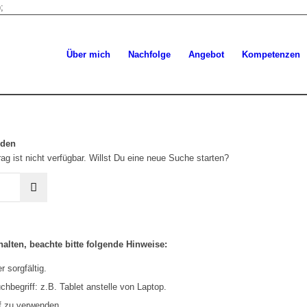
;
Über mich
Nachfolge
Angebot
Kompetenzen
rden
ag ist nicht verfügbar. Willst Du eine neue Suche starten?
alten, beachte bitte folgende Hinweise:
 sorgfältig.
hbegriff: z.B. Tablet anstelle von Laptop.
f zu verwenden.