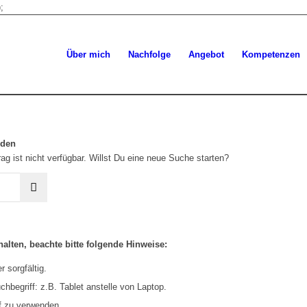
;
Über mich
Nachfolge
Angebot
Kompetenzen
rden
ag ist nicht verfügbar. Willst Du eine neue Suche starten?
alten, beachte bitte folgende Hinweise:
 sorgfältig.
hbegriff: z.B. Tablet anstelle von Laptop.
f zu verwenden.