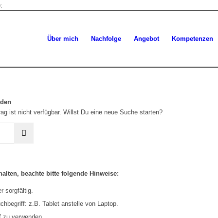
;
Über mich
Nachfolge
Angebot
Kompetenzen
rden
ag ist nicht verfügbar. Willst Du eine neue Suche starten?
alten, beachte bitte folgende Hinweise:
 sorgfältig.
hbegriff: z.B. Tablet anstelle von Laptop.
f zu verwenden.