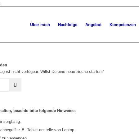
;
Über mich
Nachfolge
Angebot
Kompetenzen
rden
ag ist nicht verfügbar. Willst Du eine neue Suche starten?
alten, beachte bitte folgende Hinweise:
 sorgfältig.
hbegriff: z.B. Tablet anstelle von Laptop.
f zu verwenden.